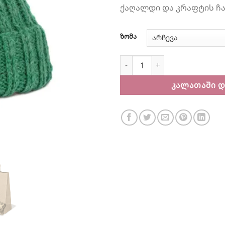
ქაღალდი და კრაფტის ჩ
ზომა
რაოდენობა: მწვანე ქუდი 
ᲙᲐᲚᲐᲗᲐᲨᲘ Დ