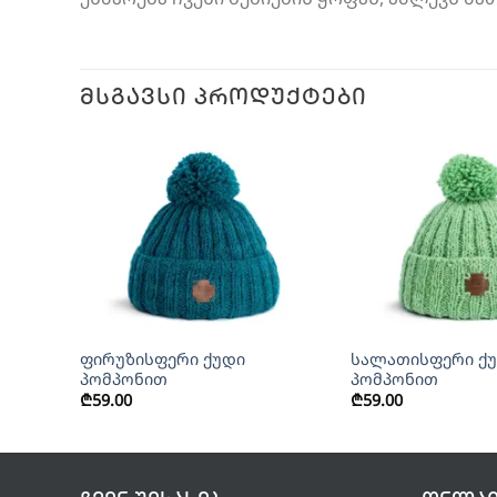
ᲛᲡᲒᲐᲕᲡᲘ ᲞᲠᲝᲓᲣᲥᲢᲔᲑᲘ
+
+
ფირუზისფერი ქუდი
სალათისფერი ქ
პომპონით
პომპონით
₾
59.00
₾
59.00