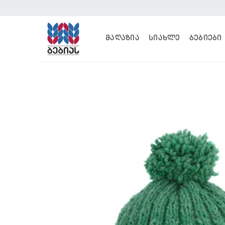
Skip
to
content
ᲛᲐᲦᲐᲖᲘᲐ
ᲡᲘᲐᲮᲚᲔ
ᲑᲔᲑᲘᲔᲑᲘ