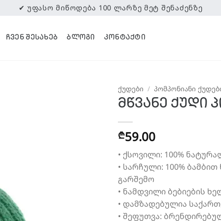
✔ ᲣᲤᲐᲡᲝ ᲛᲘᲬᲝᲓᲔᲑᲐ 100 ᲚᲐᲠᲖᲔ ᲛᲔᲢ ᲨᲔᲜᲐᲫᲔᲜᲖᲔ
ᲩᲕᲔᲜ ᲨᲔᲡᲐᲮᲔᲑ
ᲑᲚᲝᲒᲘ
ᲙᲝᲜᲢᲐᲥᲢᲘ
ᲥᲣᲓᲔᲑᲘ
/
ᲞᲝᲛᲞᲝᲜᲘᲐᲜᲘ ᲥᲣᲓᲔᲑ
მწვანე ქუდი 
59.00
₾
• ქსოვილი: 100% ნატურ
• სარჩული: 100% ბამბით
გარშემო
• ნამდვილი ბებიების ხ
• დამზადებულია საქარ
• შეფუთვა: ბრენდირებუ