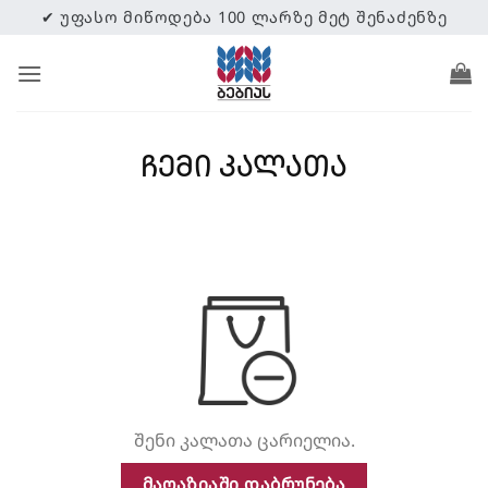
✔ ᲣᲤᲐᲡᲝ ᲛᲘᲬᲝᲓᲔᲑᲐ 100 ᲚᲐᲠᲖᲔ ᲛᲔᲢ ᲨᲔᲜᲐᲫᲔᲜᲖᲔ
ᲩᲔᲛᲘ ᲙᲐᲚᲐᲗᲐ
შენი კალათა ცარიელია.
ᲛᲐᲦᲐᲖᲘᲐᲨᲘ ᲓᲐᲑᲠᲣᲜᲔᲑᲐ