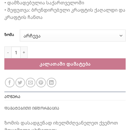
• დამზადებულია საქართველოში
• შეფუთვა: ბრენდირებული კრაფტის ქაღალდი და
კრაფტის ჩანთა
ზომა
რაოდენობა: სალათისფერი ქუდი პომპონით
ᲙᲐᲚᲐᲗᲐᲨᲘ ᲓᲐᲛᲐᲢᲔᲑᲐ
ᲐᲦᲬᲔᲠᲐ
ᲓᲐᲛᲐᲢᲔᲑᲘᲗᲘ ᲘᲜᲤᲝᲠᲛᲐᲪᲘᲐ
ზომის დასადგენად იხელმძღვანელეთ ქვემოთ
მოცემული ცხრილით: