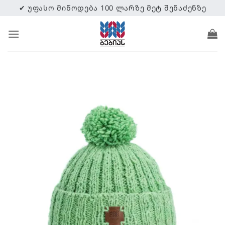
Skip
✔ ᲣᲤᲐᲡᲝ ᲛᲘᲬᲝᲓᲔᲑᲐ 100 ᲚᲐᲠᲖᲔ ᲛᲔᲢ ᲨᲔᲜᲐᲫᲔᲜᲖᲔ
to
content