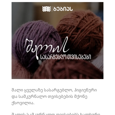
შალი ყველაზე სასარგებლო, ჰიგიენური
და სამკურნალო თვისებების მქონე
ქსოვილია.
შალის სამკურნალო თვისებებს ხალხური