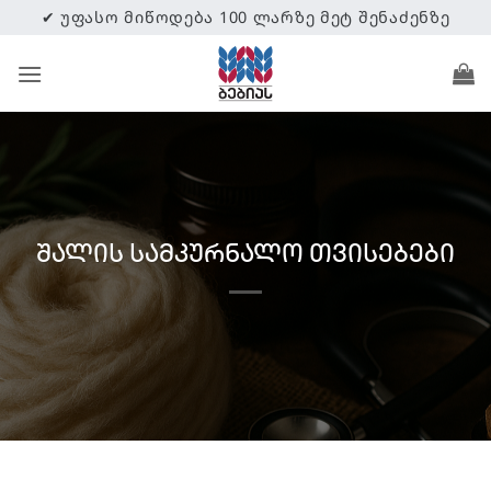
Skip
✔ ᲣᲤᲐᲡᲝ ᲛᲘᲬᲝᲓᲔᲑᲐ 100 ᲚᲐᲠᲖᲔ ᲛᲔᲢ ᲨᲔᲜᲐᲫᲔᲜᲖᲔ
to
content
შალის სამკურნალო თვისებები