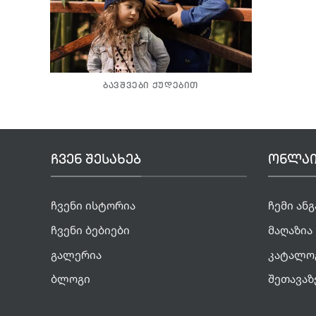
ᲑᲐᲕᲨᲕᲔᲑᲘ ᲥᲣᲓᲔᲑᲘᲗ
ᲩᲕᲔᲜ ᲨᲔᲡᲐᲮᲔᲑ
ᲝᲜᲚᲐᲘ
ჩვენი ისტორია
ჩემი ან
ჩვენი ბებიები
მაღაზია
გალერია
კატალო
ბლოგი
შეთავაზ