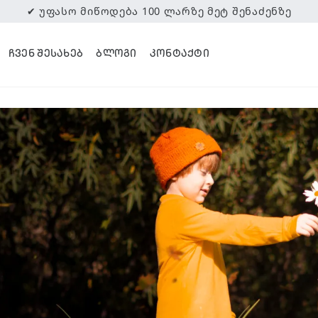
✔ ᲣᲤᲐᲡᲝ ᲛᲘᲬᲝᲓᲔᲑᲐ 100 ᲚᲐᲠᲖᲔ ᲛᲔᲢ ᲨᲔᲜᲐᲫᲔᲜᲖᲔ
ᲩᲕᲔᲜ ᲨᲔᲡᲐᲮᲔᲑ
ᲑᲚᲝᲒᲘ
ᲙᲝᲜᲢᲐᲥᲢᲘ