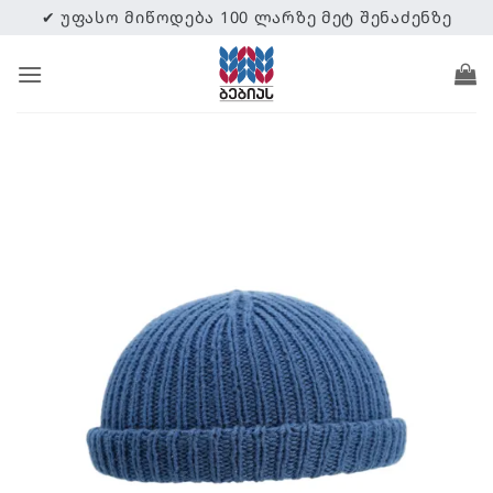
Skip
✔ ᲣᲤᲐᲡᲝ ᲛᲘᲬᲝᲓᲔᲑᲐ 100 ᲚᲐᲠᲖᲔ ᲛᲔᲢ ᲨᲔᲜᲐᲫᲔᲜᲖᲔ
to
content