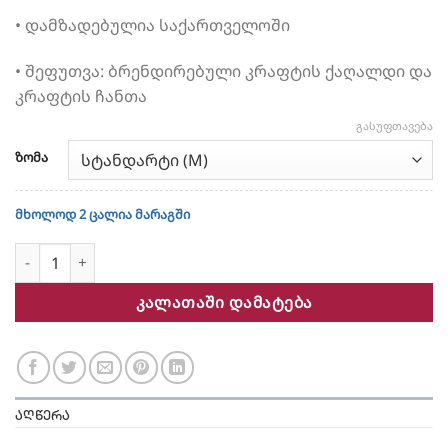
• დამზადებულია საქართველოში
• შეფუთვა: ბრენდირებული კრაფტის ქაღალდი და
კრაფტის ჩანთა
ᲒᲐᲡᲣᲤᲗᲐᲕᲔᲑᲐ
ზომა
მხოლოდ 2 ცალია მარაგში
რაოდენობა: ლურჯი ბამბის მოკლე ქუდი
ᲙᲐᲚᲐᲗᲐᲨᲘ ᲓᲐᲛᲐᲢᲔᲑᲐ
ᲐᲦᲬᲔᲠᲐ