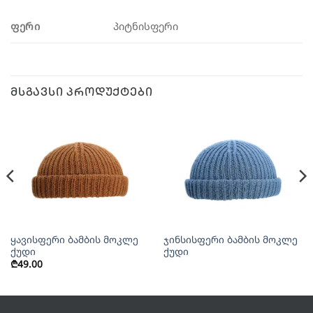
ᲤᲔᲠᲘ
პიტნისფერი
ᲛᲡᲒᲐᲕᲡᲘ ᲞᲠᲝᲓᲣᲥᲢᲔᲑᲘ
ყავისფერი ბამბის მოკლე
ჯინსისფერი ბამბის მოკლე
ქუდი
ქუდი
₾
49.00