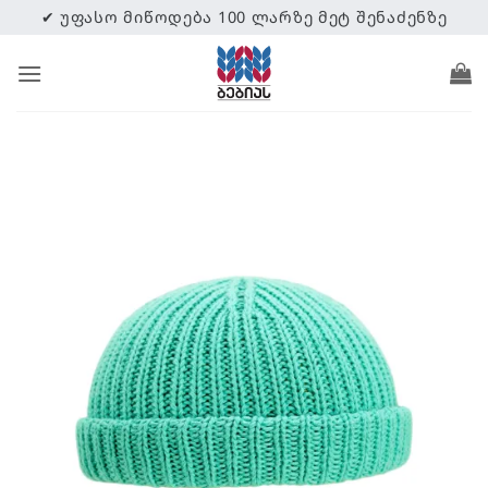
Skip
✔ ᲣᲤᲐᲡᲝ ᲛᲘᲬᲝᲓᲔᲑᲐ 100 ᲚᲐᲠᲖᲔ ᲛᲔᲢ ᲨᲔᲜᲐᲫᲔᲜᲖᲔ
to
content